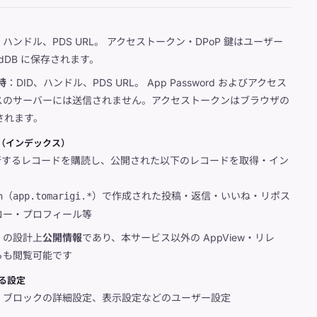
、ハンドル、PDS URL。 アクセストークン・DPoP 鍵はユーザー
edDB に保存されます。
時
：DID、ハンドル、PDS URL。 App Password およびアクセス
スのサーバーには送信されません。アクセストークンはブラウザの
保存されます。
コード（インデックス）
発行するレコードを購読し、公開された以下のレコードを取得・イン
on（
）で作成された投稿・返信・いいね・リポス
app.tomarigi.*
ロー・プロフィール等
ol の設計上
公開情報
であり、本サービス以外の AppView・リレ
らも閲覧可能です
する設定
・ブロックの詳細設定、表示設定などのユーザー設定