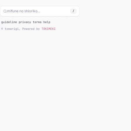
/
guideline
·
privacy
·
terms
·
help
© tomarigi, Powered by
TOKIMEKI