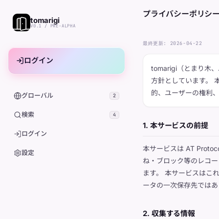
プライバシーポリシ
tomarigi
V0.1 / PRE-ALPHA
最終更新: 2026-04-22
ログイン
tomarigi（とま
方針としています。 
的、ユーザーの権利
グローバル
2
検索
4
1. 本サービスの前提
ログイン
本サービスは AT Pro
設定
ね・ブロック等のレコードは、
ます。 本サービスはこ
ータの一次保存先ではあ
2. 収集する情報