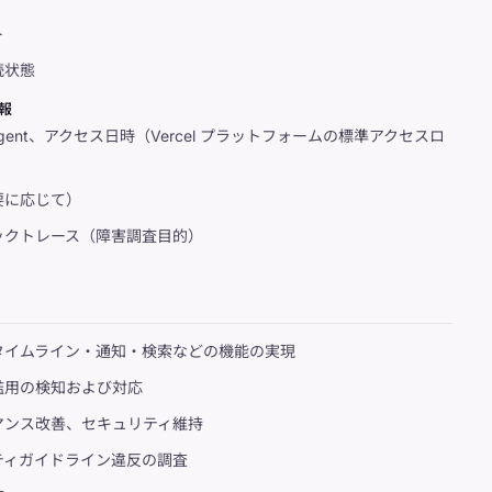
ト
読状態
報
-Agent、アクセス日時（Vercel プラットフォームの標準アクセスロ
要に応じて）
ックトレース（障害調査目的）
タイムライン・通知・検索などの機能の実現
濫用の検知および対応
マンス改善、セキュリティ維持
ティガイドライン違反の調査